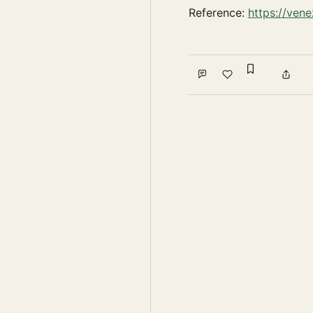
Reference:
https://ven
Sign in to
Comment
Like
Shar
Write a comment