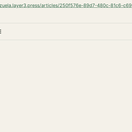
ezuela.layer3.press/articles/250f576e-89d7-480c-81c6-c
 bookmark
e
More actions