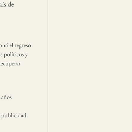
ís de
onó el regreso
s políticos y
recuperar
n años
 publicidad.