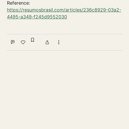
Reference:
https://resumosbrasil.com/articles/236c8929-03a2-
4495-a349-f245d9552030
Sign in to bookmark
Comment
Like
Share
More actions
Write a comment