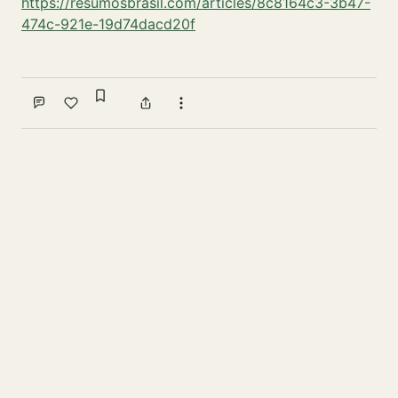
https://resumosbrasil.com/articles/8c8164c3-3b47-
474c-921e-19d74dacd20f
Sign in to bookmark
Comment
Like
Share
More actions
Write a comment