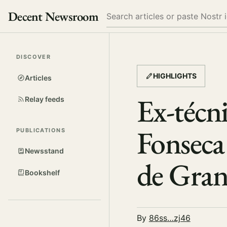
Decent Newsroom
Search
DISCOVER
HIGHLIGHTS
Articles
Ex-técni
Relay feeds
Fonseca
PUBLICATIONS
Newsstand
de Gra
Bookshelf
By
86ss…zj46