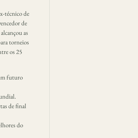
x-técnico de
vencedor de
alcançou as
ara torneios
tre os 25
 um futuro
undial.
as de final
elhores do