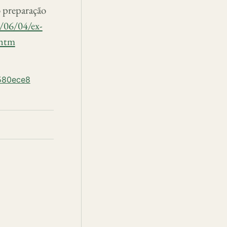
o preparação
/06/04/ex-
ghtm
c580ece8