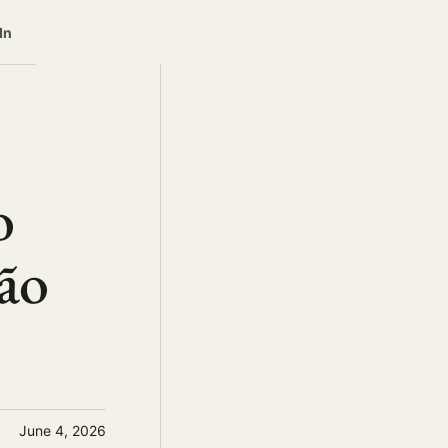
In
o
ão
June 4, 2026