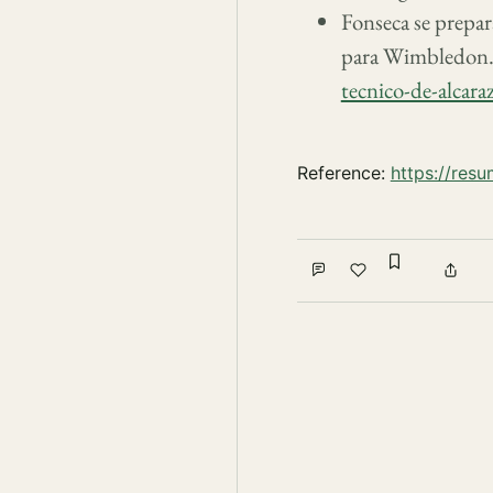
Fonseca se prepa
para Wimbledon
tecnico-de-alcar
Reference:
https://res
Sign in to
Comment
Like
Shar
Write a comment