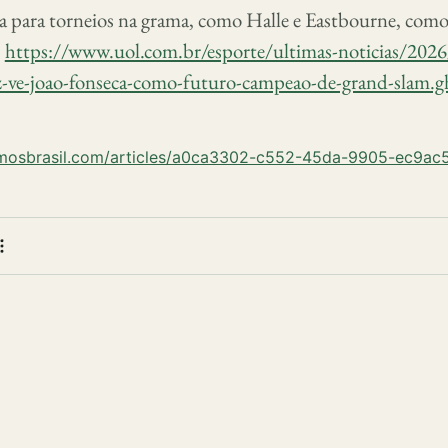
ra para torneios na grama, como Halle e Eastbourne, com
.
https://www.uol.com.br/esporte/ultimas-noticias/2026
az-ve-joao-fonseca-como-futuro-campeao-de-grand-slam.
umosbrasil.com/articles/a0ca3302-c552-45da-9905-ec9a
 bookmark
e
More actions