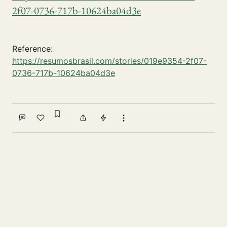
2f07-0736-717b-10624ba04d3e
Reference:
https://resumosbrasil.com/stories/019e9354-2f07-
0736-717b-10624ba04d3e
Sign in to bookmark
Comment
Like
Share
Tip
More actions
Write a comment