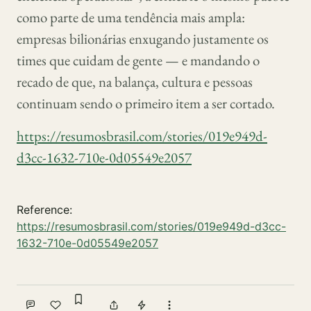
como parte de uma tendência mais ampla:
empresas bilionárias enxugando justamente os
times que cuidam de gente — e mandando o
recado de que, na balança, cultura e pessoas
continuam sendo o primeiro item a ser cortado.
https://resumosbrasil.com/stories/019e949d-
d3cc-1632-710e-0d05549e2057
Reference:
https://resumosbrasil.com/stories/019e949d-d3cc-
1632-710e-0d05549e2057
Sign in to bookmark
Comment
Like
Share
Tip
More actions