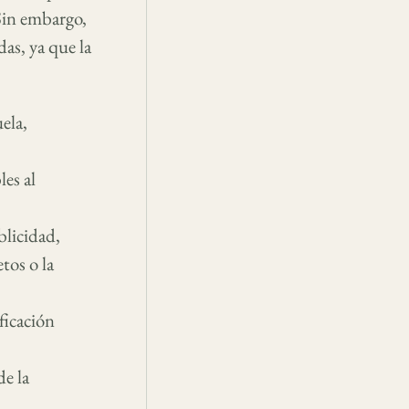
 Sin embargo,
das, ya que la
ela,
les al
licidad,
tos o la
ficación
de la