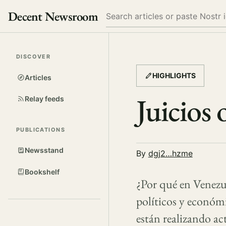
Decent Newsroom
Search
DISCOVER
HIGHLIGHTS
Articles
Juicios 
Relay feeds
PUBLICATIONS
Newsstand
By
dgj2…hzme
Bookshelf
¿Por qué en Venezuel
políticos y económi
están realizando a