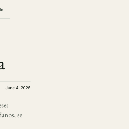
In
a
June 4, 2026
eses
danos, se