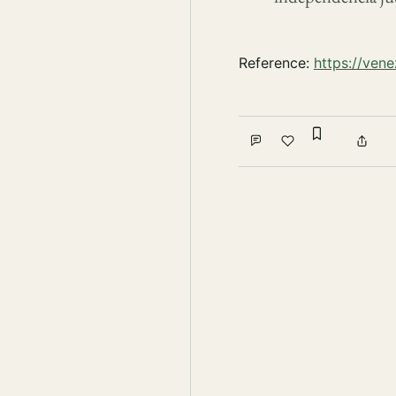
Reference:
https://ven
Sign in to
Comment
Like
Shar
Write a comment