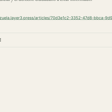
ezuela.layer3.press/articles/70d3e1c2-3352-47d8-bbca-9
 bookmark
e
More actions