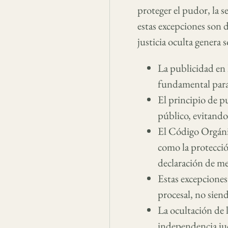
proteger el pudor, la 
estas excepciones son d
justicia oculta genera 
La publicidad en l
fundamental para 
El principio de pu
público, evitando
El Código Orgáni
como la protección
declaración de m
Estas excepciones
procesal, no siend
La ocultación de l
independencia jud