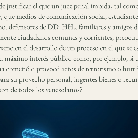
e justificar el que un juez penal impida, tal com
, que medios de comunicación social, estudiante
ho, defensores de DD. HH., familiares y amigos d
ente ciudadanos comunes y corrientes, preocup
esencien el desarrollo de un proceso en el que se e
el máximo interés público como, por ejemplo, si 
a cometió o provocó actos de terrorismo o hurtó
para su provecho personal, ingentes bienes o recur
son de todos los venezolanos?