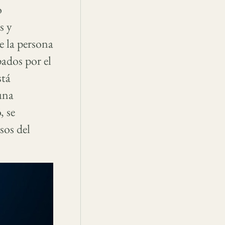
o
s y
e la persona
ados por el
stá
una
, se
sos del