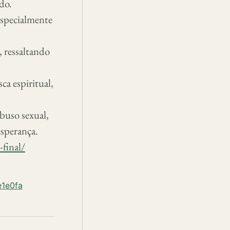
do.
(especialmente
, ressaltando
ca espiritual,
abuso sexual,
esperança.
final/
e1e0fa