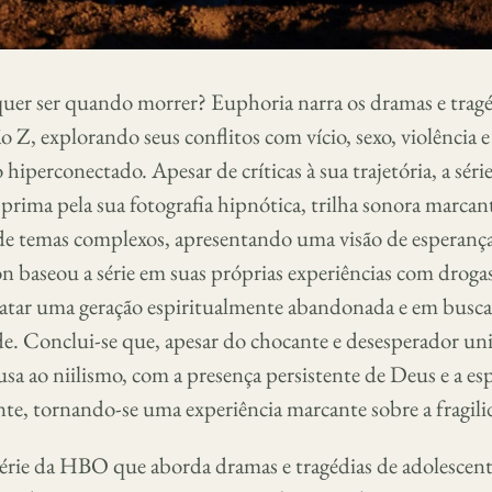
quer ser quando morrer? Euphoria narra os dramas e tragé
 Z, explorando seus conflitos com vício, sexo, violência e
perconectado. Apesar de críticas à sua trajetória, a série
rima pela sua fotografia hipnótica, trilha sonora marcant
 temas complexos, apresentando uma visão de esperança
 baseou a série em suas próprias experiências com drogas
tratar uma geração espiritualmente abandonada e em busca
de. Conclui-se que, apesar do chocante e desesperador un
ecusa ao niilismo, com a presença persistente de Deus e a e
te, tornando-se uma experiência marcante sobre a fragili
érie da HBO que aborda dramas e tragédias de adolescent