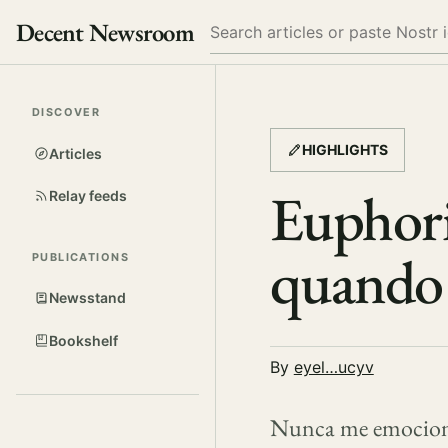
Decent Newsroom
Search
DISCOVER
HIGHLIGHTS
Articles
Euphori
Relay feeds
quando
PUBLICATIONS
Newsstand
Bookshelf
By
eyel…ucyv
Nunca me emocione