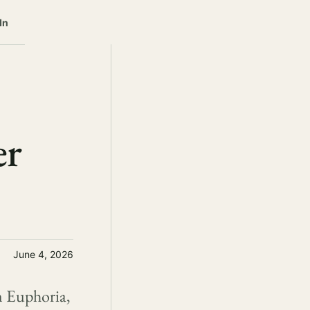
In
er
June 4, 2026
m Euphoria,