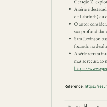
Geração Z, explor
A série é destacad
de Labrinth) e a 
O autor considera 
sua profundidade
Sam Levinson base
focando na desilu
A série retrata in
mas se recusa ao 
https://www.gaze
Reference:
https://res
Sign in to