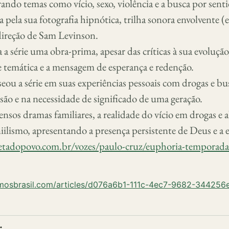
ando temas como vício, sexo, violência e a busca por senti
a pela sua fotografia hipnótica, trilha sonora envolvente 
direção de Sam Levinson.
a série uma obra-prima, apesar das críticas à sua evolução
 temática e a mensagem de esperança e redenção.
ou a série em suas experiências pessoais com drogas e bus
são e na necessidade de significado de uma geração.
tensos dramas familiares, a realidade do vício em drogas e 
niilismo, apresentando a presença persistente de Deus e a 
tadopovo.com.br/vozes/paulo-cruz/euphoria-temporada-
umosbrasil.com/articles/d076a6b1-111c-4ec7-9682-344256
 bookmark