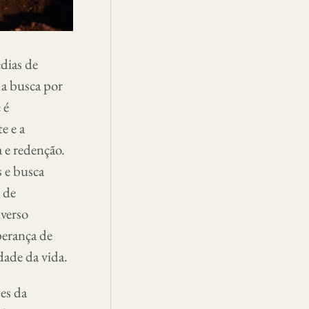
dias de
 a busca por
 é
e e a
 e redenção.
 e busca
 de
iverso
sperança de
dade da vida.
es da