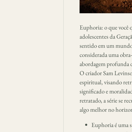
Euphoria: o que você 
adolescentes da Geração
sentido em um mundo hi
considerada uma obra-p
abordagem profunda de
O criador Sam Levinson
espiritual, visando re
significado e moralida
retratado, a série se r
algo melhor no horizon
Euphoria é uma s