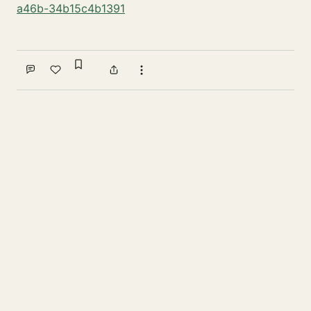
a46b-34b15c4b1391
Sign in to bookmark
Comment
Like
Share
More actions
Write a comment