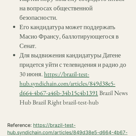
на вопросах общественной
безопасности.
Его кандидатура может поддержать
Масио Франсу, баллотирующегося в
Сенат.
Для выдвижения кандидатуры Датене
придется уйти с телевидения и радио до
30 июня.
https://brazil-test-
hub.syndichain.com/articles/849d38e5-
d664-4b67-a46b-34b15c4b1391
Brazil News
Hub Brazil Right brazil-test-hub
Reference:
https://brazil-test-
hub.syndichain.com/articles/849d38e5-d664-4b67-