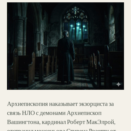
Архиепископия наказывает экзорциста за
связь НЛО с демонами Архиепископ
Вашингтона, кардинал Роберт МакЭлрой,
отстранил монсеньора Стивена Розетти от