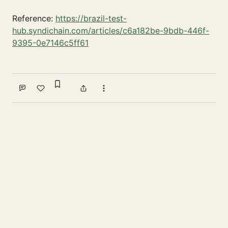
Reference:
https://brazil-test-
hub.syndichain.com/articles/c6a182be-9bdb-446f-
9395-0e7146c5ff61
Sign in to bookmark
Comment
Like
Share
More actions
Write a comment