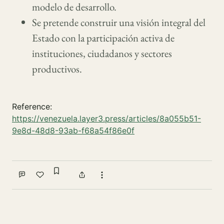
modelo de desarrollo.
Se pretende construir una visión integral del
Estado con la participación activa de
instituciones, ciudadanos y sectores
productivos.
Reference:
https://venezuela.layer3.press/articles/8a055b51-
9e8d-48d8-93ab-f68a54f86e0f
Sign in to bookmark
Comment
Like
Share
More actions
Write a comment