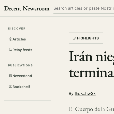
Decent Newsroom
Search
DISCOVER
HIGHLIGHTS
Articles
Irán nie
Relay feeds
termina
PUBLICATIONS
Newsstand
Bookshelf
By
lhs7…hw3k
El Cuerpo de la Gu