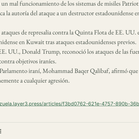
un mal funcionamiento de los sistemas de misiles Patrio
a la autoría del ataque a un destructor estadounidense en
o ataques de represalia contra la Quinta Flota de EE. UU. 
nidense en Kuwait tras ataques estadounidenses previos.
EE. UU., Donald Trump, reconoció los ataques de las fue
ontra objetivos iraníes.
l Parlamento iraní, Mohammad Baqer Qalibaf, afirmó que 
emente a cualquier agresión.
ezuela.layer3.press/articles/f3bd0762-621e-4757-890b-3
 bookmark
e
More actions