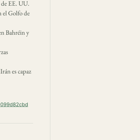
t de EE. UU.
 el Golfo de
en Bahréin y
rzas
Irán es capaz
6b099d82cbd