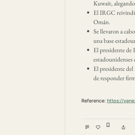
Kuwait, alegando 
El IRGC reivindic
Omán.
Se llevaron a cab
una base estadou
El presidente de 
estadounidenses c
El presidente de
de responder firm
Reference:
https://ven
Sign in to
Comment
Like
Shar