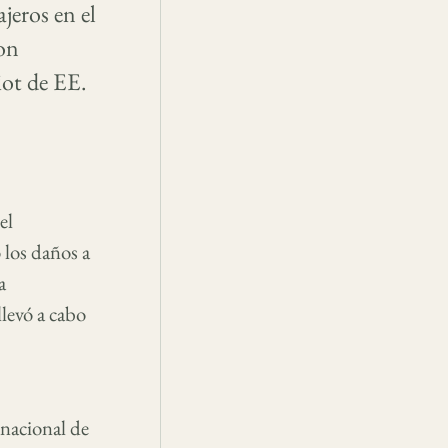
jeros en el
on
iot de EE.
el
 los daños a
a
levó a cabo
rnacional de