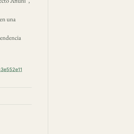
ecto Afiuni”,
den una
ependencia
ac3e552e11