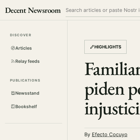
Decent Newsroom
Search
DISCOVER
HIGHLIGHTS
Articles
Familiar
Relay feeds
piden p
PUBLICATIONS
Newsstand
injustic
Bookshelf
By
Efecto Cocuyo