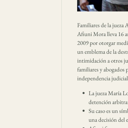
Familiares de la jueza 
Afiuni Mora lleva 16 a
2009 por otorgar medid
un emblema de la destr
intimidación a otros ju
familiares y abogados p
independencia judicial
La jueza María Lo
detención arbitra
Su caso es un sím
una decisión del