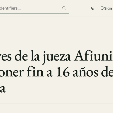
Sign 
es de la jueza Afiuni
oner fin a 16 años d
ia