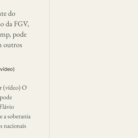
nte do
do da FGV,
ump, pode
m outros
r (vídeo) O
 pode
Flávio
e a soberania
es nacionais