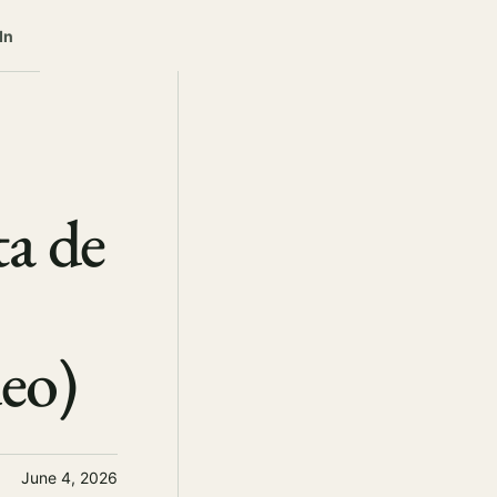
In
a de
deo)
June 4, 2026