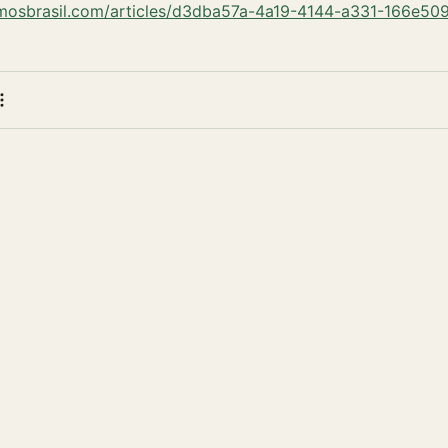
umosbrasil.com/articles/d3dba57a-4a19-4144-a331-166e50
 bookmark
e
More actions