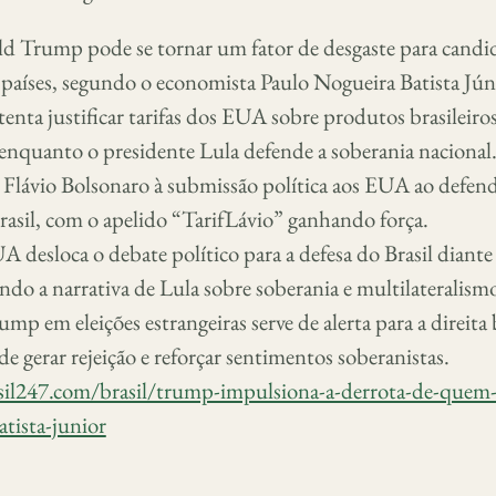
d Trump pode se tornar um fator de desgaste para candi
 países, segundo o economista Paulo Nogueira Batista Jún
tenta justificar tarifas dos EUA sobre produtos brasileiro
enquanto o presidente Lula defende a soberania nacional
m Flávio Bolsonaro à submissão política aos EUA ao defen
rasil, com o apelido “TarifLávio” ganhando força.
A desloca o debate político para a defesa do Brasil diante
endo a narrativa de Lula sobre soberania e multilateralism
mp em eleições estrangeiras serve de alerta para a direita b
e gerar rejeição e reforçar sentimentos soberanistas.
il247.com/brasil/trump-impulsiona-a-derrota-de-quem-
tista-junior