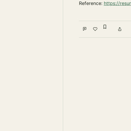
Reference:
https://res
Sign in to
Comment
Like
Shar
Write a comment