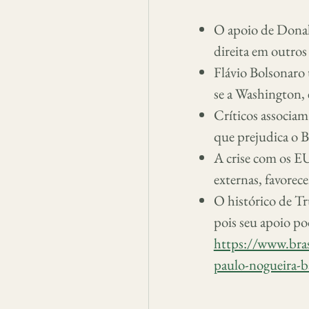
O apoio de Donal
direita em outros
Flávio Bolsonaro 
se a Washington, 
Críticos associa
que prejudica o B
A crise com os EU
externas, favorec
O histórico de Tru
pois seu apoio pod
https://www.bras
paulo-nogueira-ba