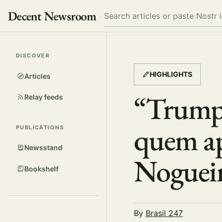
Decent Newsroom
Search
DISCOVER
HIGHLIGHTS
Articles
“Trump 
Relay feeds
quem ap
PUBLICATIONS
Newsstand
Nogueir
Bookshelf
By
Brasil 247