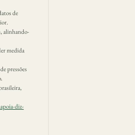
datos de
ior.
s, alinhando-
.
der medida
 de pressões
o.
rasileira,
apoia-diz-