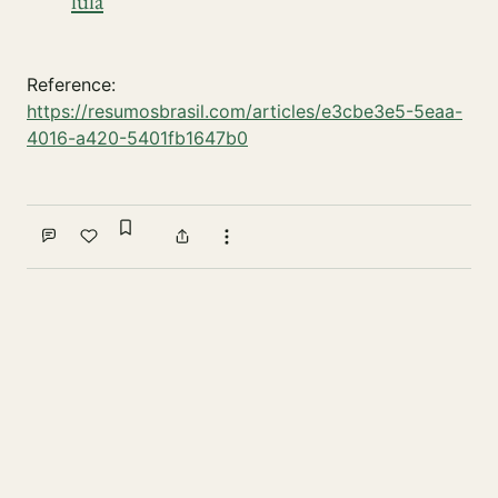
lula
Reference:
https://resumosbrasil.com/articles/e3cbe3e5-5eaa-
4016-a420-5401fb1647b0
Sign in to bookmark
Comment
Like
Share
More actions
Write a comment