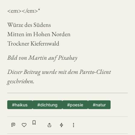
<em></em>*
Würze des Südens
Mitten im Hohen Norden
Trockner Kiefernwald
Bild von Martin auf Pixabay
Dieser Beitrag wurde mit dem Pareto-Client
geschrieben.
#haikus
#dichtung
#poesie
#natur
Sign in to bookmark
Comment
Like
Share
Tip
More actions