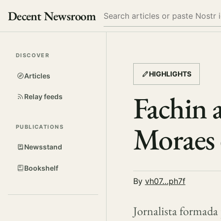
Decent Newsroom
Search
DISCOVER
HIGHLIGHTS
Articles
Fachin 
Relay feeds
Moraes 
PUBLICATIONS
Newsstand
Bookshelf
By
vh07…ph7f
Jornalista formada