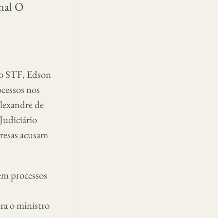
nal O
do STF, Edson
ocessos nos
lexandre de
Judiciário
presas acusam
em processos
ra o ministro