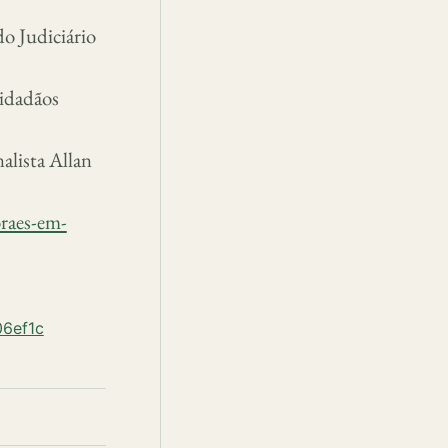
o Judiciário
cidadãos
alista Allan
oraes-em-
06ef1c