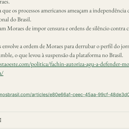
aes.
 que os processos americanos ameaçam a independência d
onal do Brasil.
am Moraes de impor censura e ordens de silêncio contra 
envolve a ordem de Moraes para derrubar o perfil do jorn
ble, o que levou à suspensão da plataforma no Brasil.
staoeste.com/politica/fachin-autoriza-agu-a-defender-m
a/
umosbrasil.com/articles/e80e66a1-ceec-45aa-99cf-48de3d
 bookmark
e
More actions