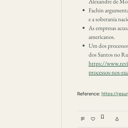
Alexandre de Mor
Fachin argumenta
e a soberania naci
As empresas acus
americanos.
Um dos processos 
dos Santos no Rum
https://www.revi
processos-nos-eu
Reference:
https://res
Sign in to
Comment
Like
Shar