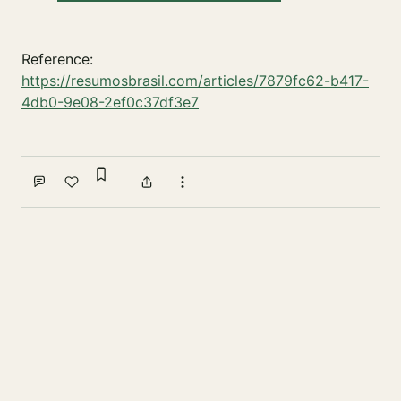
Reference:
https://resumosbrasil.com/articles/7879fc62-b417-
4db0-9e08-2ef0c37df3e7
Sign in to bookmark
Comment
Like
Share
More actions
Write a comment