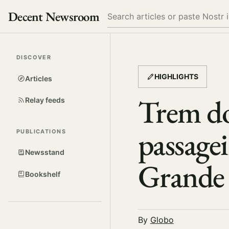
Decent Newsroom
Search
DISCOVER
HIGHLIGHTS
Articles
Trem do
Relay feeds
passage
PUBLICATIONS
Newsstand
Grande 
Bookshelf
By
Globo