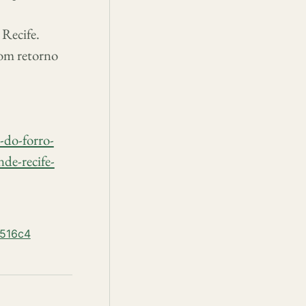
 Recife.
com retorno
-do-forro-
de-recife-
1516c4