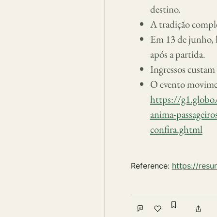
destino.
A tradição comple
Em 13 de junho, 
após a partida.
Ingressos custam
O evento moviment
https://g1.globo
anima-passageiro
confira.ghtml
Reference:
https://res
Sign in to
Comment
Like
Shar