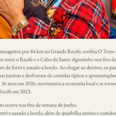
assageiros por 84 km no Grande Recife; confira O Trem 
s entre o Recife e o Cabo de Santo Agostinho nos fins d
s de forró e xaxado a bordo. Ao chegar ao destino, os pas
as juninas e desfrutam de comidas típicas e apresentações
a 36 anos em 2026, movimenta a economia local e se torn
 Recife em 2023.
m ocorre nos fins de semana de junho.
orró e xaxado a bordo, além de quadrilha junina e comidas