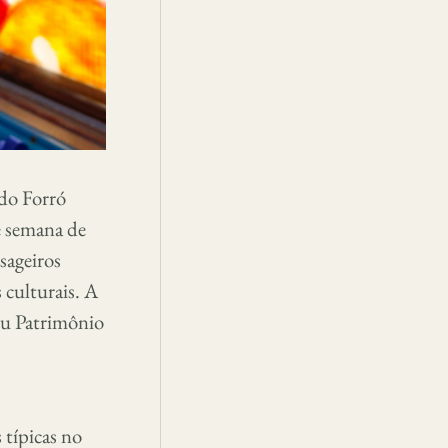
do Forró
e semana de
sageiros
 culturais. A
ou Patrimônio
 típicas no