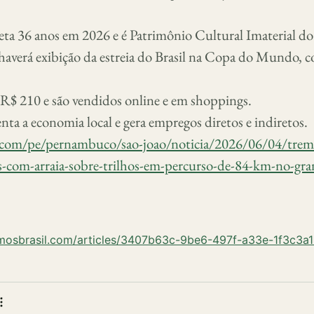
ta 36 anos em 2026 e é Patrimônio Cultural Imaterial do
haverá exibição da estreia do Brasil na Copa do Mundo, 
 R$ 210 e são vendidos online e em shoppings.
a a economia local e gera empregos diretos e indiretos.
.com/pe/pernambuco/sao-joao/noticia/2026/06/04/trem
s-com-arraia-sobre-trilhos-em-percurso-de-84-km-no-gran
umosbrasil.com/articles/3407b63c-9be6-497f-a33e-1f3c3a
 bookmark
e
More actions