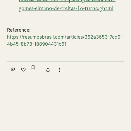
gomes-elmano-de-freitas-1o-turno.ghtml
Reference:
https://resumosbrasil.com/articles/362a3653-7cd9-
4b45-8b73-188904431c61
Sign in to bookmark
Comment
Like
Share
More actions
Write a comment