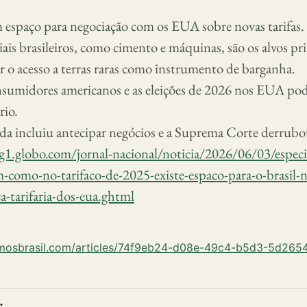
m espaço para negociação com os EUA sobre novas tarifas.
ais brasileiros, como cimento e máquinas, são os alvos pri
r o acesso a terras raras como instrumento de barganha.
nsumidores americanos e as eleições de 2026 nos EUA p
rio.
ada incluiu antecipar negócios e a Suprema Corte derrubou
g1.globo.com/jornal-nacional/noticia/2026/06/03/especia
-como-no-tarifaco-de-2025-existe-espaco-para-o-brasil-n
a-tarifaria-dos-eua.ghtml
umosbrasil.com/articles/74f9eb24-d08e-49c4-b5d3-5d265
 bookmark