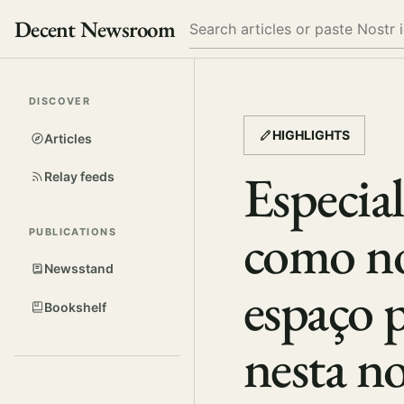
Decent Newsroom
Search
DISCOVER
HIGHLIGHTS
Articles
Especial
Relay feeds
como no 
PUBLICATIONS
Newsstand
espaço p
Bookshelf
nesta no