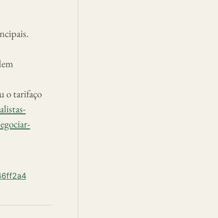
ncipais.
odem
 o tarifaço
listas-
egociar-
46ff2a4