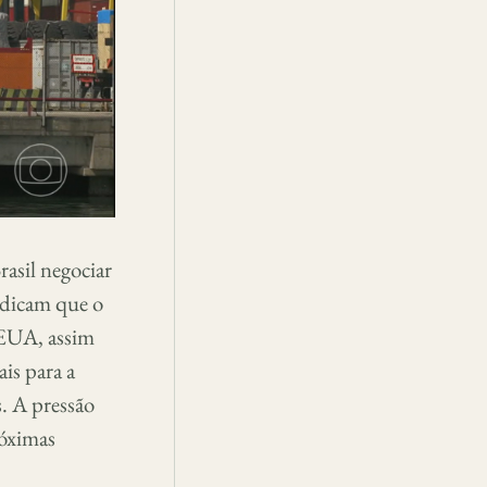
rasil negociar
ndicam que o
 EUA, assim
ais para a
. A pressão
róximas