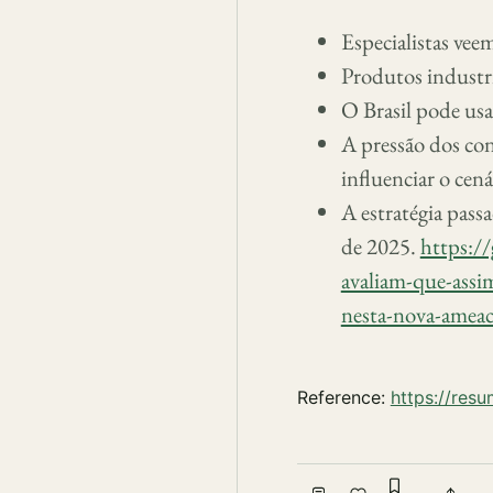
Especialistas vee
Produtos industri
O Brasil pode usa
A pressão dos co
influenciar o cená
A estratégia pass
de 2025.
https://
avaliam-que-assim
nesta-nova-ameac
Reference:
https://res
Sign in to