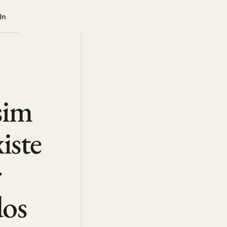
In
sim
iste
r
dos