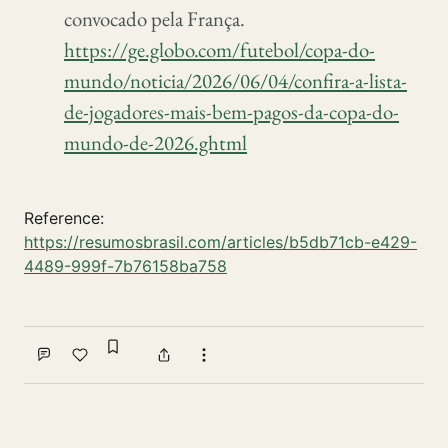
convocado pela França.
https://ge.globo.com/futebol/copa-do-
mundo/noticia/2026/06/04/confira-a-lista-
de-jogadores-mais-bem-pagos-da-copa-do-
mundo-de-2026.ghtml
Reference:
https://resumosbrasil.com/articles/b5db71cb-e429-
4489-999f-7b76158ba758
Sign in to bookmark
Comment
Like
Share
More actions
Write a comment