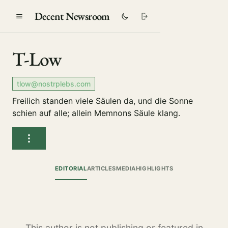
Decent Newsroom
T-Low
tlow@nostrplebs.com
Freilich standen viele Säulen da, und die Sonne
schien auf alle; allein Memnons Säule klang.
EDITORIAL
ARTICLES
MEDIA
HIGHLIGHTS
This author is not publishing or featured in